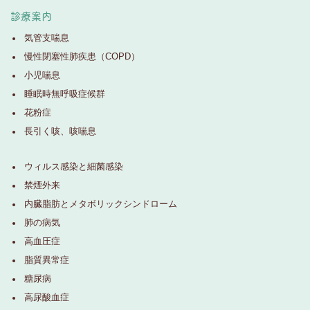
診療案内
気管支喘息
慢性閉塞性肺疾患（COPD）
小児喘息
睡眠時無呼吸症候群
花粉症
長引く咳、咳喘息
ウィルス感染と細菌感染
禁煙外来
内臓脂肪とメタボリックシンドローム
肺の病気
高血圧症
脂質異常症
糖尿病
高尿酸血症