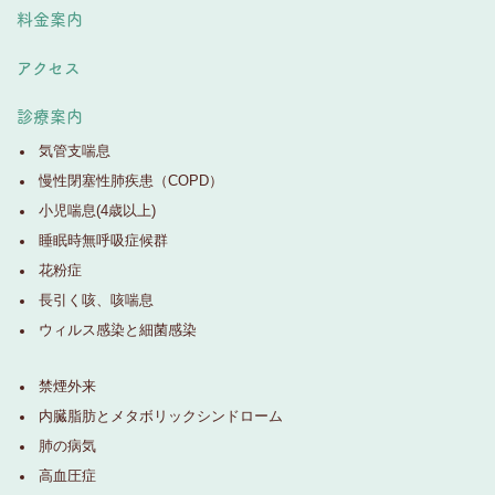
料金案内
アクセス
診療案内
気管支喘息
慢性閉塞性肺疾患（COPD）
小児喘息(4歳以上)
睡眠時無呼吸症候群
花粉症
長引く咳、咳喘息
ウィルス感染と細菌感染
禁煙外来
内臓脂肪とメタボリックシンドローム
肺の病気
高血圧症